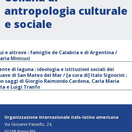
antropologia culturale
e sociale
ui e altrove : famiglie de Calabria e di Argentina /
aria Minicuci
ente di laguna : ideologia e istituzioni sociali dei
uave di San Mateo del Mar / [a cura di] Italo Signorini ;
on saggi di Giorgio Raimondo Cardona, Carla Maria
ita e Luigi Tranfo
Organizzazione internazionale italo-latino americana
Via Giovanni Paisiello, 24,
00198 Roma RM