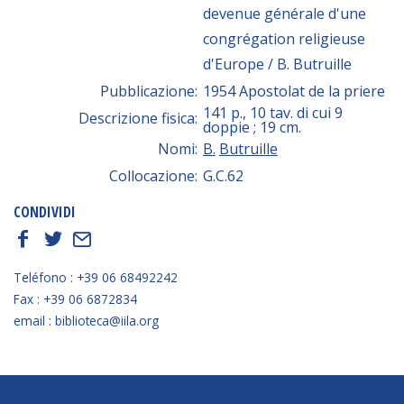
devenue générale d'une
congrégation religieuse
d'Europe / B. Butruille
Pubblicazione:
1954 Apostolat de la priere
141 p., 10 tav. di cui 9
Descrizione fisica:
doppie ; 19 cm.
Nomi:
B.
Butruille
Collocazione:
G.C.62
CONDIVIDI
f
t
E
Teléfono : +39 06 68492242
Fax : +39 06 6872834
email : biblioteca@iila.org