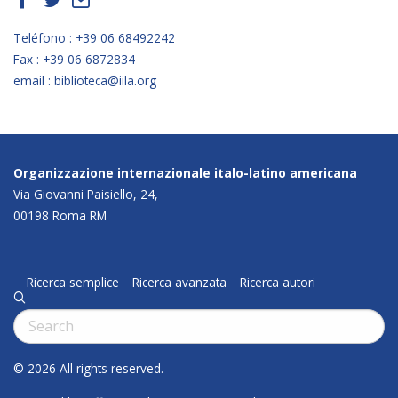
f
t
E
Teléfono : +39 06 68492242
Fax : +39 06 6872834
email : biblioteca@iila.org
Organizzazione internazionale italo-latino americana
Via Giovanni Paisiello, 24,
00198 Roma RM
Ricerca semplice
Ricerca avanzata
Ricerca autori
q
Cerca:
© 2026 All rights reserved.