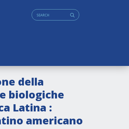
Cerca:
q
one della
se biologiche
ca Latina :
latino americano