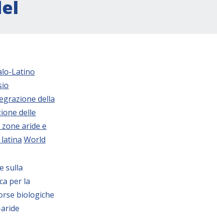
del
talo-Latino
sio
tegrazione della
zione delle
e zone aride e
 latina
World
e sulla
ca per la
sorse biologiche
-aride