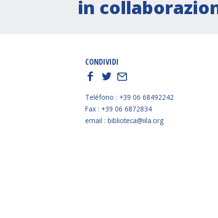
in collaborazio
CONDIVIDI
f
t
E
Teléfono : +39 06 68492242
Fax : +39 06 6872834
email : biblioteca@iila.org