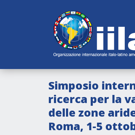
Skip
Main
Navigation
Navigation
Simposio intern
ricerca per la v
delle zone aride
Roma, 1-5 ottob