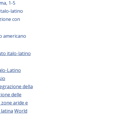
oma, 1-5
italo-latino
zione con
ino americano
uto italo-latino
talo-Latino
sio
tegrazione della
zione delle
e zone aride e
 latina
World