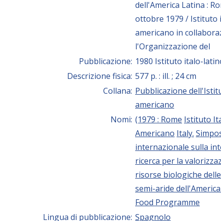
dell'America Latina : R
ottobre 1979 / Istituto 
americano in collabora
l'Organizzazione del
Pubblicazione:
1980 Istituto italo-lat
Descrizione fisica:
577 p. : ill. ; 24 cm
Collana:
Pubblicazione dell'Istit
americano
Nomi:
(1979 : Rome
Istituto I
Americano
Italy.
Simpo
internazionale sulla in
ricerca per la valorizza
risorse biologiche dell
semi-aride dell'America
Food Programme
Lingua di pubblicazione:
Spagnolo