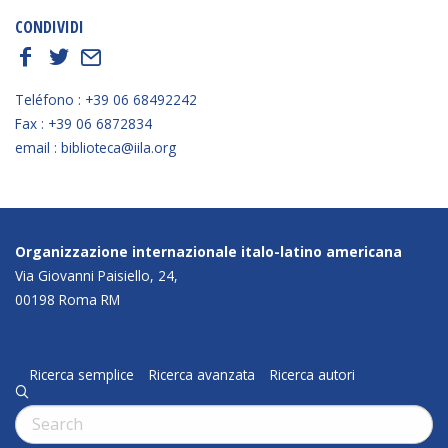
CONDIVIDI
f
t
E
Teléfono : +39 06 68492242
Fax : +39 06 6872834
email : biblioteca@iila.org
Organizzazione internazionale italo-latino americana
Via Giovanni Paisiello, 24,
00198 Roma RM
Ricerca semplice
Ricerca avanzata
Ricerca autori
q
Cerca: