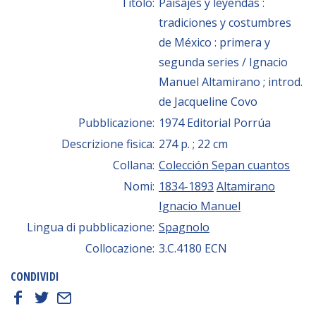
Titolo:
Paisajes y leyendas :
tradiciones y costumbres
de México : primera y
segunda series / Ignacio
Manuel Altamirano ; introd.
de Jacqueline Covo
Pubblicazione:
1974 Editorial Porrúa
Descrizione fisica:
274 p. ; 22 cm
Collana:
Colección Sepan cuantos
Nomi:
1834-1893
Altamirano
Ignacio Manuel
Lingua di pubblicazione:
Spagnolo
Collocazione:
3.C.4180 ECN
CONDIVIDI
f
t
E