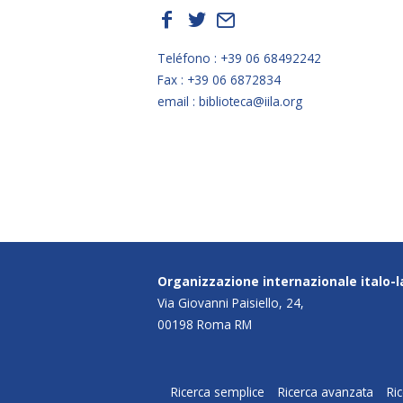
f
t
E
Teléfono : +39 06 68492242
Fax : +39 06 6872834
email : biblioteca@iila.org
Organizzazione internazionale italo-
Via Giovanni Paisiello, 24,
00198 Roma RM
Ricerca semplice
Ricerca avanzata
Ri