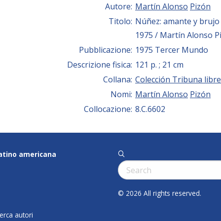
Autore:
Martín Alonso
Pizón
Titolo:
Núñez: amante y brujo 
1975 / Martín Alonso P
Pubblicazione:
1975 Tercer Mundo
Descrizione fisica:
121 p. ; 21 cm
Collana:
Colección Tribuna libre
Nomi:
Martín Alonso
Pizón
Collocazione:
8.C.6602
latino americana
q
Cerca:
© 2026 All rights reserved.
cerca autori