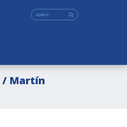
Cerca:
q
 / Martín