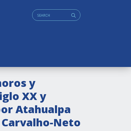
Cerca:
q
moros y
iglo XX y
por Atahualpa
e Carvalho-Neto