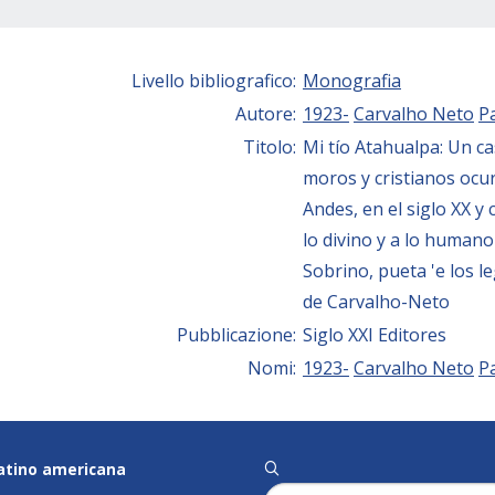
Livello bibliografico:
Monografia
Autore:
1923-
Carvalho Neto
P
Titolo:
Mi tío Atahualpa: Un ca
moros y cristianos ocur
Andes, en el siglo XX y
lo divino y a lo human
Sobrino, pueta 'e los l
de Carvalho-Neto
Pubblicazione:
Siglo XXI Editores
Nomi:
1923-
Carvalho Neto
P
latino americana
q