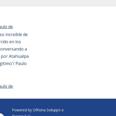
aulo de
so increíble de
rido en los
 conversando a
o por Atahualpa
egítimo'/ Paulo
aulo de
Powered by Officina Sviluppo e