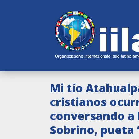
Skip
Main
Navigation
Navigation
Mi tío Atahualp
cristianos ocurr
conversando a l
Sobrino, pueta 