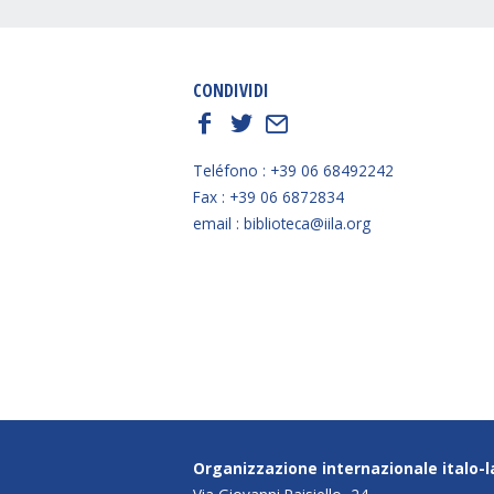
CONDIVIDI
f
t
E
Teléfono : +39 06 68492242
Fax : +39 06 6872834
email : biblioteca@iila.org
Organizzazione internazionale italo-