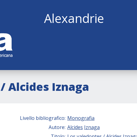
Alexandrie
/ Alcides Iznaga
Livello bibliografico:
Monografia
Autore:
Alcides
Iznaga
Titolo:
Los valedontes / Alcides Iznag