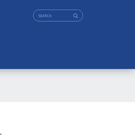
Cerca:
q
a