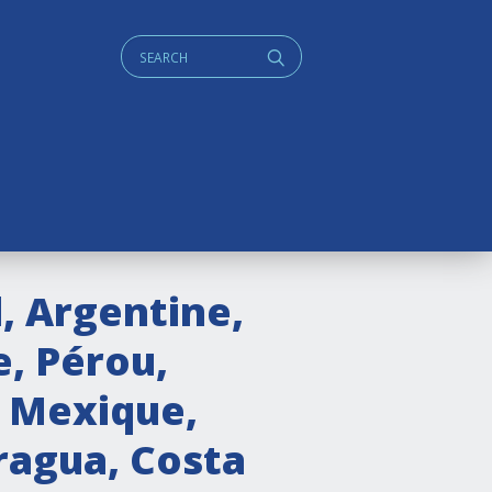
Cerca:
q
l, Argentine,
e, Pérou,
: Mexique,
ragua, Costa