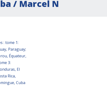
uba / Marcel N
s : tome 1:
guay, Paraguay;
Pérou, Équateur,
ome 3:
onduras, El
sta Rica,
Domingue, Cuba