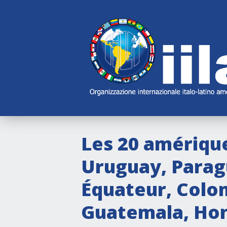
Skip
Main
Navigation
Navigation
Les 20 amérique
Uruguay, Paragu
Équateur, Colo
Guatemala, Hond