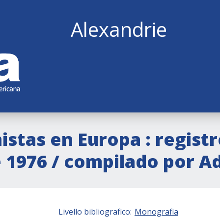
Alexandrie
stas en Europa : registr
e 1976 / compilado por A
Livello bibliografico:
Monografia