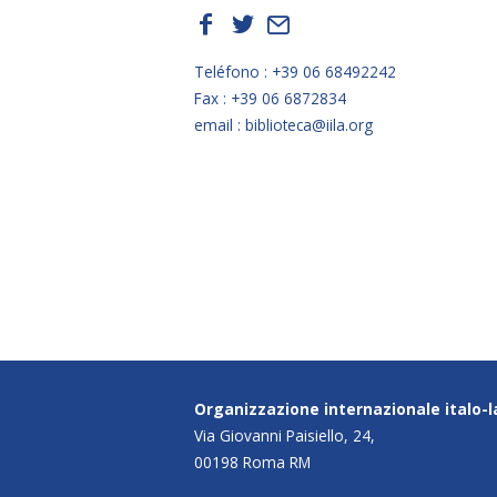
f
t
E
Teléfono : +39 06 68492242
Fax : +39 06 6872834
email : biblioteca@iila.org
Organizzazione internazionale italo-
Via Giovanni Paisiello, 24,
00198 Roma RM