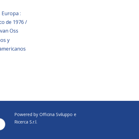
 Europa :
co de 1976 /
 van Oss
ios y
americanos
Powered by Officina Sviluppo e
Ricerca S.r.l.