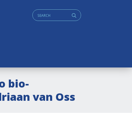
Cerca:
q
o bio-
driaan van Oss