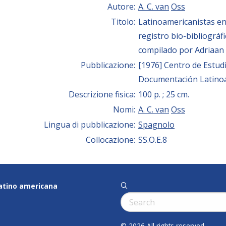
Autore:
A. C. van
Oss
Titolo:
Latinoamericanistas en
registro bio-bibliográfi
compilado por Adriaan
Pubblicazione:
[1976] Centro de Estud
Documentación Latino
Descrizione fisica:
100 p. ; 25 cm.
Nomi:
A. C. van
Oss
Lingua di pubblicazione:
Spagnolo
Collocazione:
SS.O.E.8
latino americana
q
Cerca:
© 2026 All rights reserved.