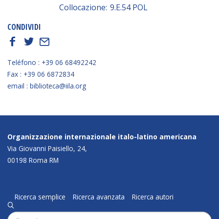
Collocazione:
9.E.54 POL
CONDIVIDI
f
t
E
Teléfono : +39 06 68492242
Fax : +39 06 6872834
email : biblioteca@iila.org
Organizzazione internazionale italo-latino americana
Via Giovanni Paisiello, 24,
00198 Roma RM
Ricerca semplice
Ricerca avanzata
Ricerca autori
q
Cerca: