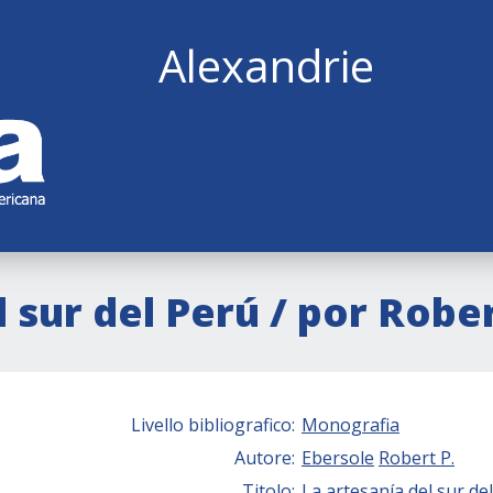
Alexandrie
 sur del Perú / por Robe
Livello bibliografico:
Monografia
Autore:
Ebersole
Robert P.
Titolo:
La artesanía del sur de