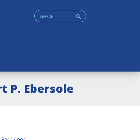
Cerca:
q
rt P. Ebersole
l Perú / por