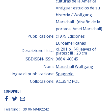
culturas de la América
Antigua : estudios de su
historia / Wolfgang
Marschall ; [diseño de la
portada, Amei Marschall].
Pubblicazione:
c1979 Ediciones
Euroamericanas
xi, 201 p., [4] leaves of
Descrizione fisica:
plates : ill. ; 23 cm
ISBDISBN-ISSN:
9684140045
Nomi:
Marschall
Wolfgang
Lingua di pubblicazione:
Spagnolo
Collocazione:
9.C.3542 POL
CONDIVIDI
f
t
E
Teléfono : +39 06 68492242