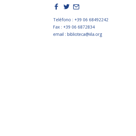
f
t
E
Teléfono : +39 06 68492242
Fax : +39 06 6872834
email : biblioteca@iila.org