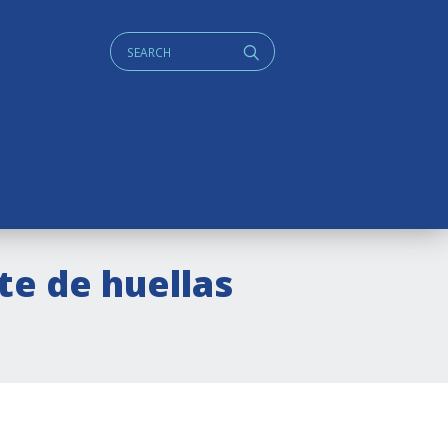
Cerca:
q
te de huellas