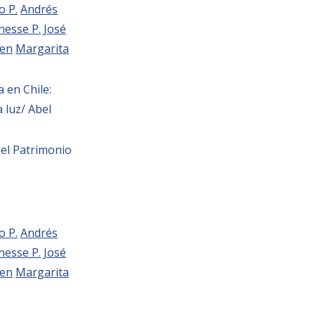
o P.
Andrés
nesse P.
José
en
Margarita
a en Chile:
a luz/ Abel
el Patrimonio
o P.
Andrés
nesse P.
José
en
Margarita