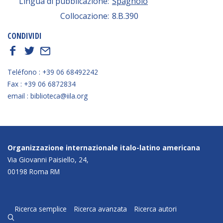
Lingua di pubblicazione:
Spagnolo
Collocazione:
8.B.390
CONDIVIDI
f
t
E
Teléfono : +39 06 68492242
Fax : +39 06 6872834
email : biblioteca@iila.org
Organizzazione internazionale italo-latino americana
Via Giovanni Paisiello, 24,
00198 Roma RM
Ricerca semplice
Ricerca avanzata
Ricerca autori
q