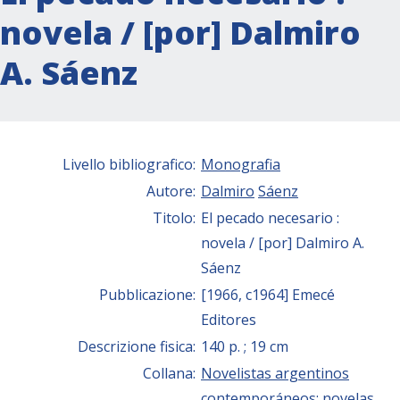
novela / [por] Dalmiro
A. Sáenz
Livello bibliografico:
Monografia
Autore:
Dalmiro
Sáenz
Titolo:
El pecado necesario :
novela / [por] Dalmiro A.
Sáenz
Pubblicazione:
[1966, c1964] Emecé
Editores
Descrizione fisica:
140 p. ; 19 cm
Collana:
Novelistas argentinos
contemporáneos: novelas,