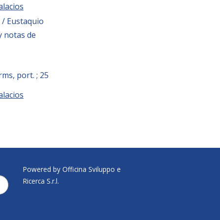
alacios
] / Eustaquio
 y notas de
arms, port. ; 25
alacios
Powered by Officina Sviluppo e
Ricerca S.r.l.