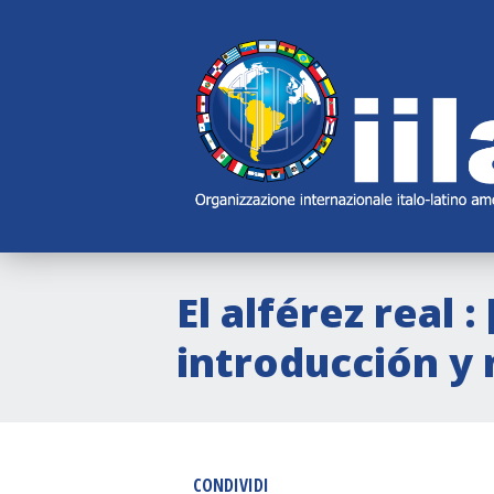
Skip
Main
Navigation
Navigation
El alférez real :
introducción y 
CONDIVIDI