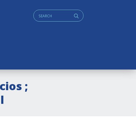
Cerca:
q
cios ;
l