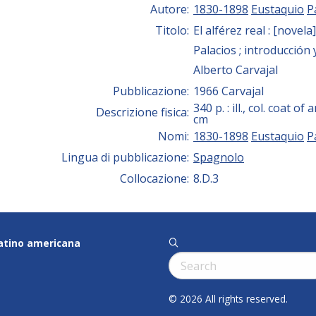
Autore:
1830-1898
Eustaquio
P
Titolo:
El alférez real : [novela
Palacios ; introducción
Alberto Carvajal
Pubblicazione:
1966 Carvajal
340 p. : ill., col. coat of 
Descrizione fisica:
cm
Nomi:
1830-1898
Eustaquio
P
Lingua di pubblicazione:
Spagnolo
Collocazione:
8.D.3
latino americana
q
Cerca:
© 2026 All rights reserved.