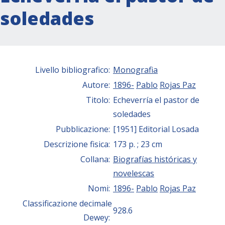
soledades
Livello bibliografico:
Monografia
Autore:
1896-
Pablo
Rojas Paz
Titolo:
Echeverría el pastor de
soledades
Pubblicazione:
[1951] Editorial Losada
Descrizione fisica:
173 p. ; 23 cm
Collana:
Biografías históricas y
novelescas
Nomi:
1896-
Pablo
Rojas Paz
Classificazione decimale
928.6
Dewey: