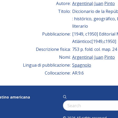
Autore:
Argentina)
Juan
Pinto
Titolo:
Diccionario de la Repúb
: histórico, geográfico, 
literario
Pubblicazione:
[1949, c1950] Editoria
Atlánticoc[1949,c1950]
Descrizione fisica:
753 p. fold. col. map. 24
Nomi:
Argentina)
Juan
Pinto
Lingua di pubblicazione:
Spagnolo
Collocazione:
AR.9.6
latino americana
q
Cerca:
© 2026 All rights reserved.