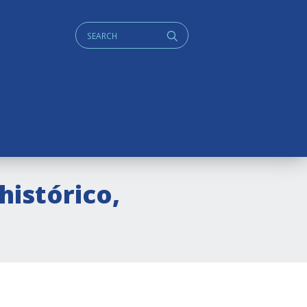
Cerca:
q
histórico,