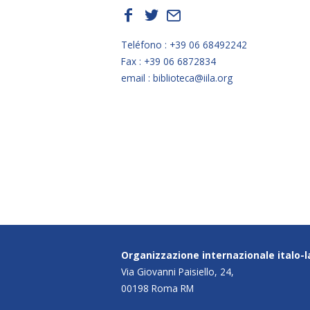
f
t
E
Teléfono : +39 06 68492242
Fax : +39 06 6872834
email : biblioteca@iila.org
Organizzazione internazionale italo-
Via Giovanni Paisiello, 24,
00198 Roma RM