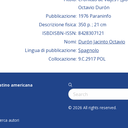
Octavio Durón
Pubblicazione:
1976 Paraninfo
Descrizione fisica:
350 p. ; 21 cm
ISBDISBN-ISSN:
8428307121
Nomi:
Durón
Jacinto Octavio
Lingua di pubblicazione:
Spagnolo
Collocazione:
9.C.2917 POL
latino americana
q
Cerca:
© 2026 All rights reserved.
cerca autori