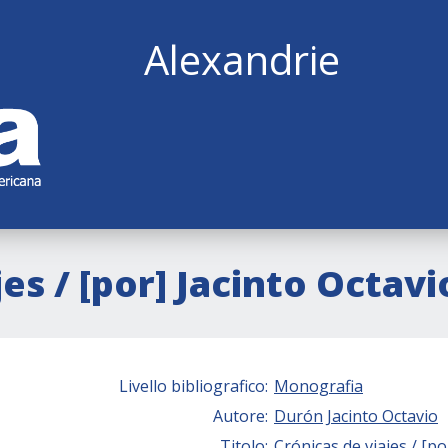
Alexandrie
jes / [por] Jacinto Octav
Livello bibliografico:
Monografia
Autore:
Durón
Jacinto Octavio
Titolo:
Crónicas de viajes / [po