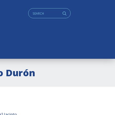
Cerca:
q
io Durón
r] Jacinto