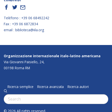
f
t
E
Teléfono : +39 06 68492242
Fax : +39 06 6872834
email : biblioteca@iila.org
Organizzazione internazionale italo-latino americana
Via Giovanni Paisiello, 24,
00198 Roma RM
Ricerca semplice
Ricerca avanzata
Ricerca autori
q
Cerca:
© 2026 All rights reserved.