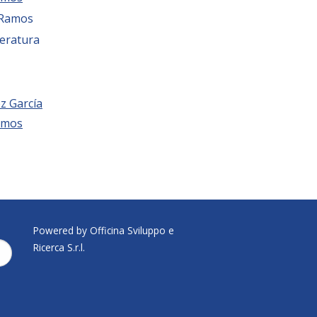
 Ramos
teratura
z García
amos
Powered by Officina Sviluppo e
Ricerca S.r.l.