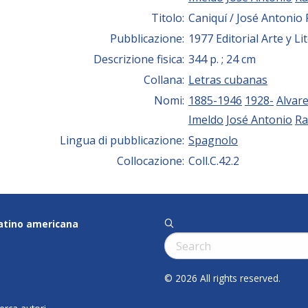
Titolo:
Caniquí / José Antonio
Pubblicazione:
1977 Editorial Arte y Li
Descrizione fisica:
344 p. ; 24 cm
Collana:
Letras cubanas
Nomi:
1885-1946
1928-
Alvare
Imeldo
José Antonio
R
Lingua di pubblicazione:
Spagnolo
Collocazione:
Coll.C.42.2
latino americana
q
Cerca:
© 2026 All rights reserved.