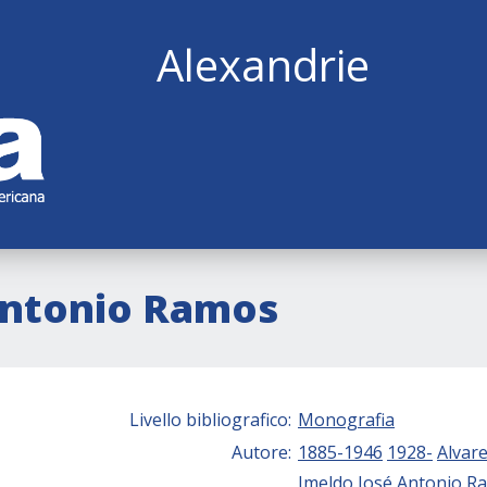
Alexandrie
 Antonio Ramos
Livello bibliografico:
Monografia
Autore:
1885-1946
1928-
Alvare
Imeldo
José Antonio
R