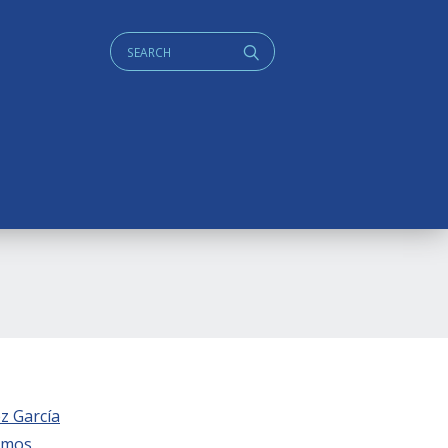
Cerca:
q
z García
amos