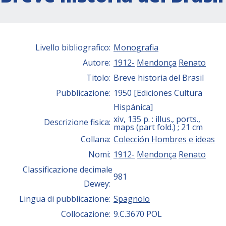
Livello bibliografico:
Monografia
Autore:
1912-
Mendonça
Renato
Titolo:
Breve historia del Brasil
Pubblicazione:
1950 [Ediciones Cultura
Hispánica]
xiv, 135 p. : illus., ports.,
Descrizione fisica:
maps (part fold.) ; 21 cm
Collana:
Colección Hombres e ideas
Nomi:
1912-
Mendonça
Renato
Classificazione decimale
981
Dewey:
Lingua di pubblicazione:
Spagnolo
Collocazione:
9.C.3670 POL