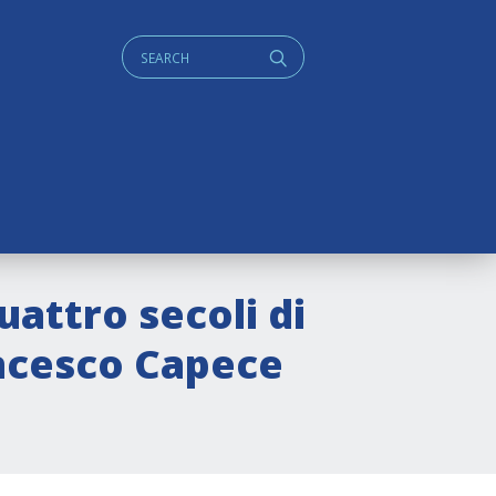
Cerca:
q
uattro secoli di
ancesco Capece