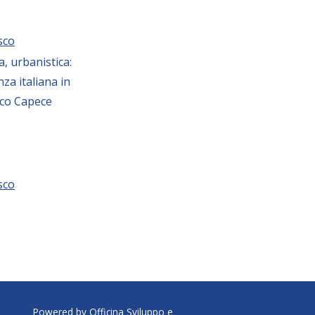
sco
a, urbanistica:
za italiana in
sco Capece
sco
Powered by Officina Sviluppo e