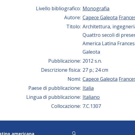
Livello bibliografico:
Monografia
Autore:
Capece Galeota
France
Titolo:
Architettura, ingegneri
Quattro secoli di presen
America Latina France
Galeota
Pubblicazione:
2012 s.n.
Descrizione fisica:
27 p.; 24 cm
Nomi:
Capece Galeota
France
Paese di pubblicazione:
Italia
Lingua di pubblicazione:
Italiano
Collocazione:
7.C.1307
latino americana
q