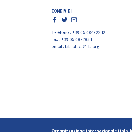
CONDIVIDI
f
t
E
Teléfono : +39 06 68492242
Fax : +39 06 6872834
email : biblioteca@iila.org
Organizzazione internazionale italo-