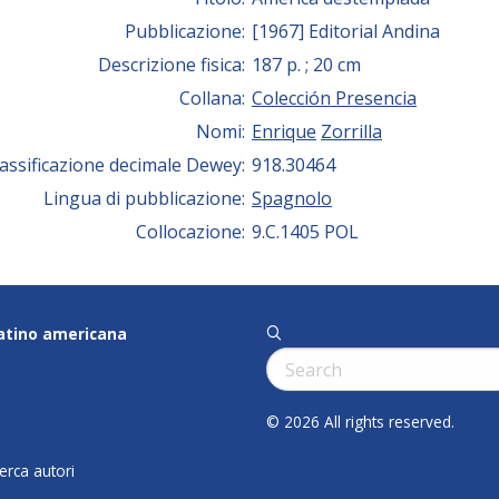
Pubblicazione:
[1967] Editorial Andina
Descrizione fisica:
187 p. ; 20 cm
Collana:
Colección Presencia
Nomi:
Enrique
Zorrilla
lassificazione decimale Dewey:
918.30464
Lingua di pubblicazione:
Spagnolo
Collocazione:
9.C.1405 POL
latino americana
q
Cerca:
© 2026 All rights reserved.
cerca autori