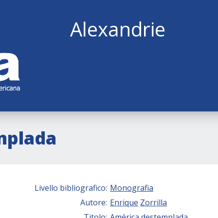
Alexandrie
mplada
Livello bibliografico:
Monografia
Autore:
Enrique
Zorrilla
Titolo:
América destemplada