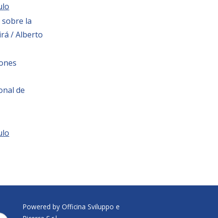
ulo
 sobre la
rá / Alberto
iones
onal de
ulo
Powered by Officina Sviluppo e