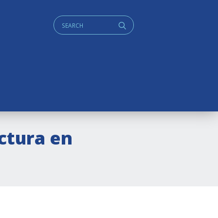
Cerca:
q
ctura en