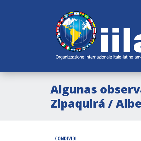
Skip
Main
Navigation
Navigation
Algunas observ
Zipaquirá / Alb
CONDIVIDI