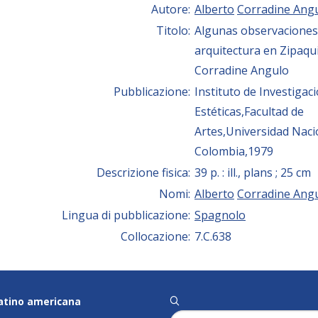
Autore:
Alberto
Corradine Ang
Titolo:
Algunas observaciones
arquitectura en Zipaqui
Corradine Angulo
Pubblicazione:
Instituto de Investigac
Estéticas,Facultad de
Artes,Universidad Naci
Colombia,1979
Descrizione fisica:
39 p. : ill., plans ; 25 cm
Nomi:
Alberto
Corradine Ang
Lingua di pubblicazione:
Spagnolo
Collocazione:
7.C.638
latino americana
q