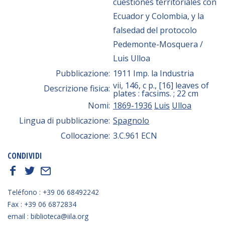
cuestiones territoriales con
Ecuador y Colombia, y la
falsedad del protocolo
Pedemonte-Mosquera /
Luis Ulloa
Pubblicazione:
1911 Imp. la Industria
vii, 146, c p., [16] leaves of
Descrizione fisica:
plates : facsims. ; 22 cm
Nomi:
1869-1936
Luis
Ulloa
Lingua di pubblicazione:
Spagnolo
Collocazione:
3.C.961 ECN
CONDIVIDI
f
t
E
Teléfono : +39 06 68492242
Fax : +39 06 6872834
email : biblioteca@iila.org