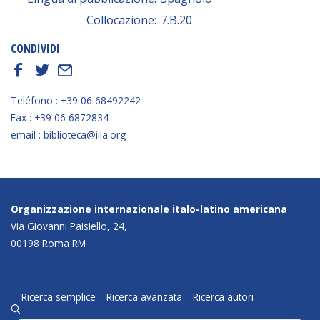
Collocazione:
7.B.20
CONDIVIDI
f
t
E
Teléfono : +39 06 68492242
Fax : +39 06 6872834
email : biblioteca@iila.org
Organizzazione internazionale italo-latino americana
Via Giovanni Paisiello, 24,
00198 Roma RM
Ricerca semplice
Ricerca avanzata
Ricerca autori
q