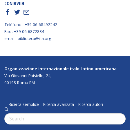
CONDIVIDI
f
t
E
Teléfono : +39 06 68492242
Fax : +39 06 6872834
email : biblioteca@iila.org
Organizzazione internazionale italo-latino americana
Via Giovanni Paisiello, 24,
00198 Roma RM
Ricerca semplice
Ricerca avanzata
Ricerca autori
q
Cerca: