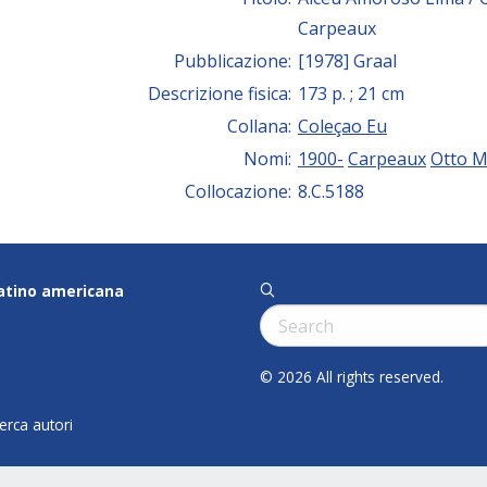
Carpeaux
Pubblicazione:
[1978] Graal
Descrizione fisica:
173 p. ; 21 cm
Collana:
Coleçao Eu
Nomi:
1900-
Carpeaux
Otto M
Collocazione:
8.C.5188
latino americana
q
Cerca:
© 2026 All rights reserved.
cerca autori