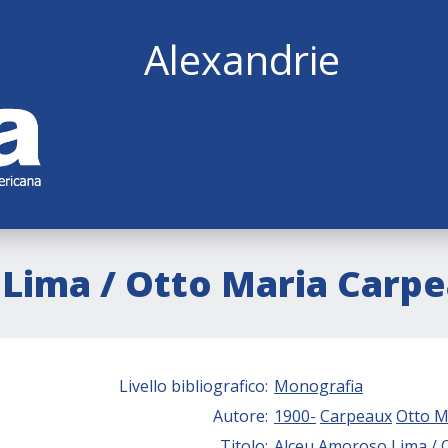
Alexandrie
Lima / Otto Maria Carp
Livello bibliografico:
Monografia
Autore:
1900-
Carpeaux
Otto M
Titolo:
Alceu Amoroso Lima / 