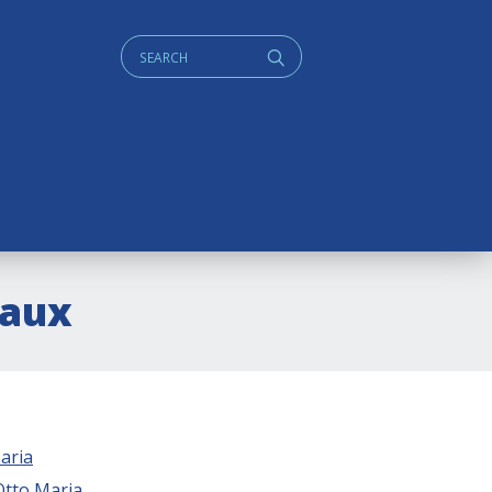
Cerca:
q
eaux
aria
Otto Maria