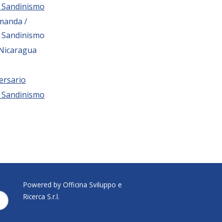
l Sandinismo
manda /
l Sandinismo
 Nicaragua
ersario
l Sandinismo
Powered by Officina Sviluppo e
Ricerca S.r.l.