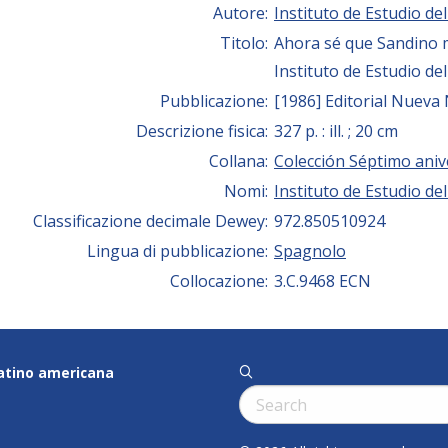
Autore:
Instituto de Estudio de
Titolo:
Ahora sé que Sandino 
Instituto de Estudio de
Pubblicazione:
[1986] Editorial Nueva
Descrizione fisica:
327 p. : ill. ; 20 cm
Collana:
Colección Séptimo aniv
Nomi:
Instituto de Estudio de
Classificazione decimale Dewey:
972.850510924
Lingua di pubblicazione:
Spagnolo
Collocazione:
3.C.9468 ECN
latino americana
q
Cerca: