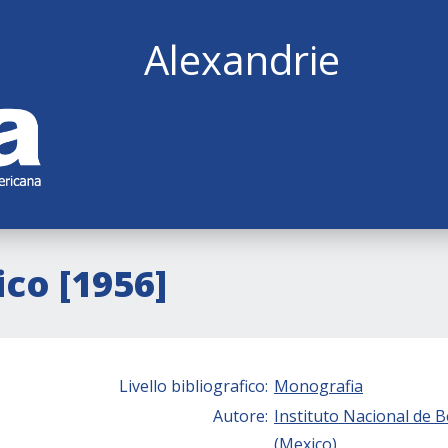
Alexandrie
co [1956]
Livello bibliografico:
Monografia
Autore:
Instituto Nacional de B
(Mexico).