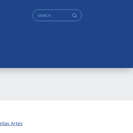
Cerca:
q
ellas Artes