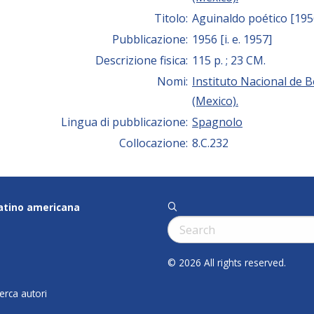
Titolo:
Aguinaldo poético [195
Pubblicazione:
1956 [i. e. 1957]
Descrizione fisica:
115 p. ; 23 CM.
Nomi:
Instituto Nacional de B
(Mexico).
Lingua di pubblicazione:
Spagnolo
Collocazione:
8.C.232
latino americana
q
Cerca:
© 2026 All rights reserved.
cerca autori