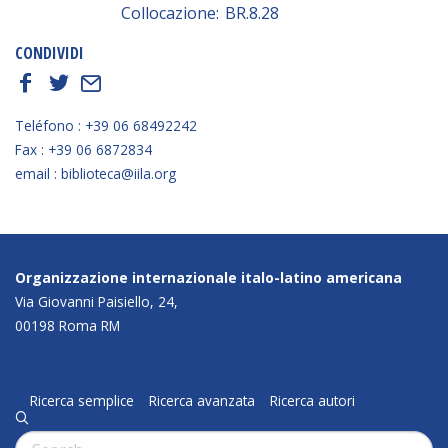
Collocazione:
BR.8.28
CONDIVIDI
f
t
E
Teléfono : +39 06 68492242
Fax : +39 06 6872834
email : biblioteca@iila.org
Organizzazione internazionale italo-latino americana
Via Giovanni Paisiello, 24,
00198 Roma RM
Ricerca semplice
Ricerca avanzata
Ricerca autori
q
Cerca: