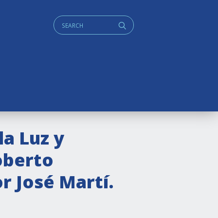
Cerca:
q
la Luz y
oberto
r José Martí.