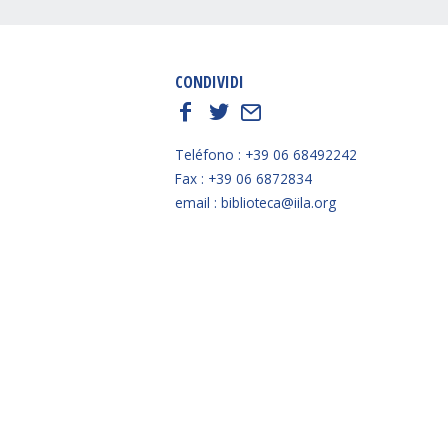
CONDIVIDI
f
t
E
Teléfono : +39 06 68492242
Fax : +39 06 6872834
email : biblioteca@iila.org