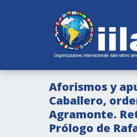
Skip
Main
Navigation
Navigation
Aforismos y apu
Caballero, ord
Agramonte. Retr
Prólogo de Raf