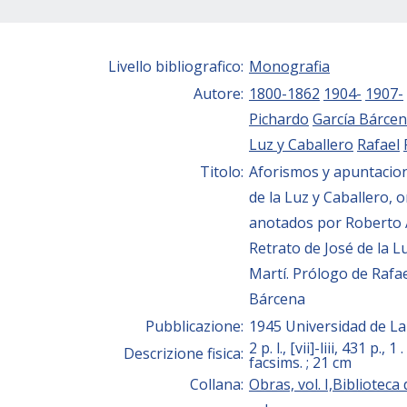
Livello bibliografico:
Monografia
Autore:
1800-1862
1904-
1907-
Pichardo
García Bárce
Luz y Caballero
Rafael
Titolo:
Aforismos y apuntacion
de la Luz y Caballero, 
anotados por Roberto
Retrato de José de la L
Martí. Prólogo de Rafae
Bárcena
Pubblicazione:
1945 Universidad de L
2 p. l., [vii]-liii, 431 p., 1 .
Descrizione fisica:
facsims. ; 21 cm
Collana:
Obras, vol. I,Biblioteca