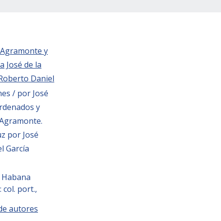
Agramonte y
na
José de la
Roberto Daniel
es / por José
ordenados y
 Agramonte.
uz por José
l García
a Habana
 : col. port.,
 de autores