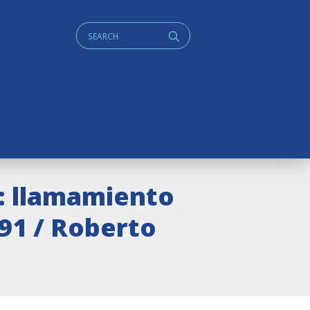
Cerca:
q
 : llamamiento
991 / Roberto