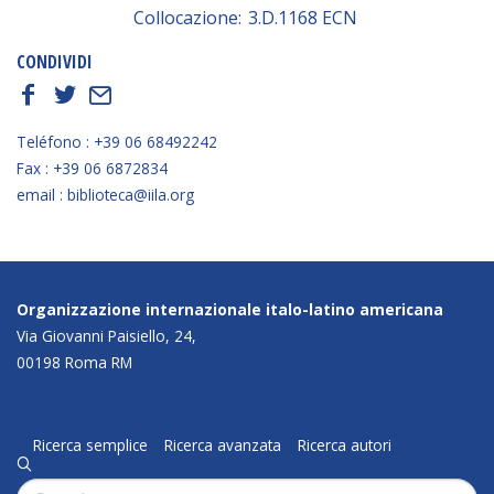
Collocazione:
3.D.1168 ECN
CONDIVIDI
f
t
E
Teléfono : +39 06 68492242
Fax : +39 06 6872834
email : biblioteca@iila.org
Organizzazione internazionale italo-latino americana
Via Giovanni Paisiello, 24,
00198 Roma RM
Ricerca semplice
Ricerca avanzata
Ricerca autori
q
Cerca: