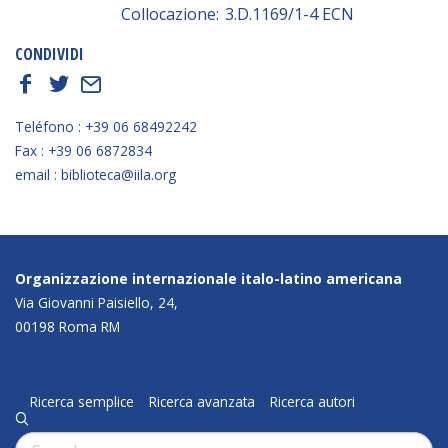
Collocazione:
3.D.1169/1-4 ECN
CONDIVIDI
f
t
E
Teléfono : +39 06 68492242
Fax : +39 06 6872834
email : biblioteca@iila.org
Organizzazione internazionale italo-latino americana
Via Giovanni Paisiello, 24,
00198 Roma RM
Ricerca semplice
Ricerca avanzata
Ricerca autori
q
Cerca: