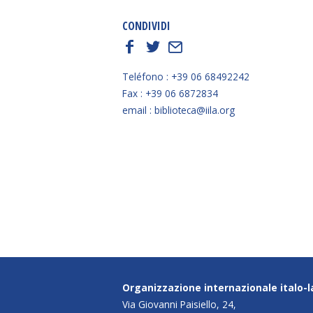
CONDIVIDI
f
t
E
Teléfono : +39 06 68492242
Fax : +39 06 6872834
email : biblioteca@iila.org
Organizzazione internazionale italo-
Via Giovanni Paisiello, 24,