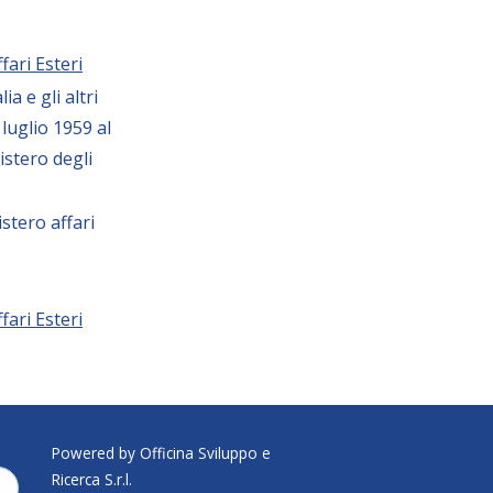
ffari Esteri
lia e gli altri
1 luglio 1959 al
istero degli
stero affari
ffari Esteri
Powered by Officina Sviluppo e
Ricerca S.r.l.