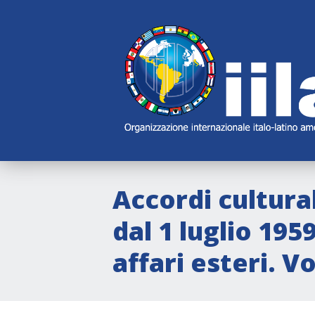
Skip
Main
Navigation
Navigation
Accordi culturali 
dal 1 luglio 195
affari esteri. Vo