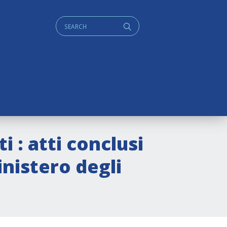
Cerca:
q
ti : atti conclusi
inistero degli