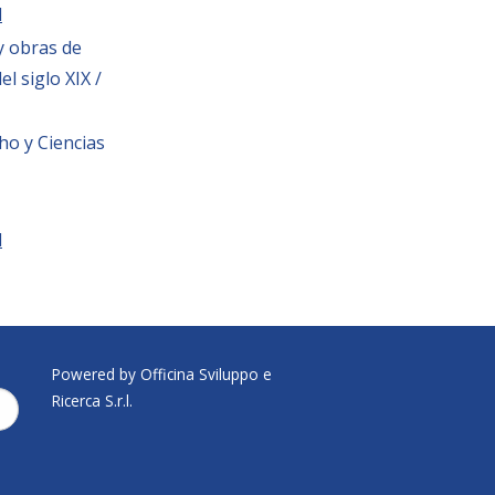
l
y obras de
l siglo XIX /
ho y Ciencias
l
Powered by Officina Sviluppo e
Ricerca S.r.l.