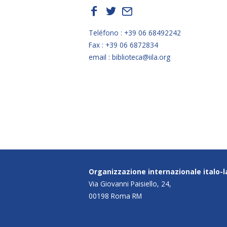
f
t
E
Teléfono : +39 06 68492242
Fax : +39 06 6872834
email : biblioteca@iila.org
Organizzazione internazionale italo-
Via Giovanni Paisiello, 24,
00198 Roma RM