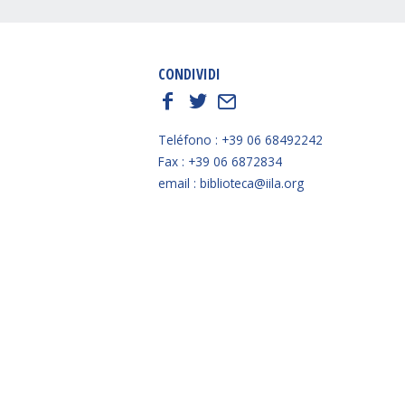
CONDIVIDI
f
t
E
Teléfono : +39 06 68492242
Fax : +39 06 6872834
email : biblioteca@iila.org