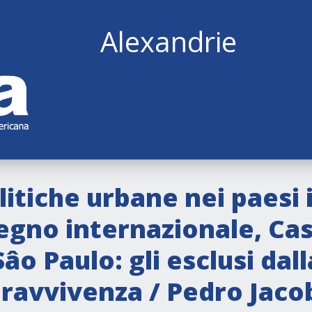
Alexandrie
itiche urbane nei paesi i
egno internazionale, Cas
âo Paulo: gli esclusi dalla
pravvivenza / Pedro Jaco