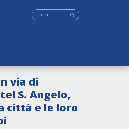
Cerca:
q
n via di
tel S. Angelo,
 città e le loro
bi