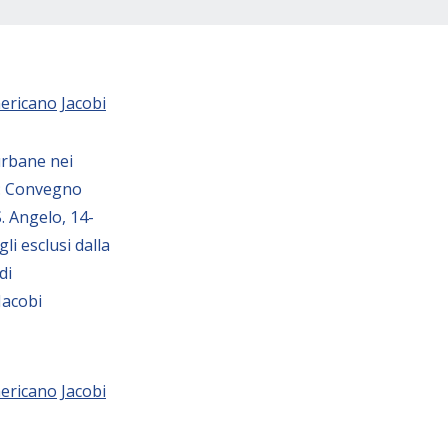
mericano
Jacobi
urbane nei
o : Convegno
. Angelo, 14-
li esclusi dalla
di
Jacobi
mericano
Jacobi