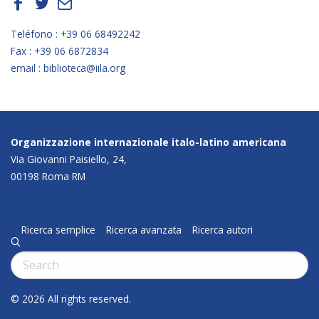
f
t
E
Teléfono : +39 06 68492242
Fax : +39 06 6872834
email : biblioteca@iila.org
Organizzazione internazionale italo-latino americana
Via Giovanni Paisiello, 24,
00198 Roma RM
Ricerca semplice
Ricerca avanzata
Ricerca autori
q
Cerca:
© 2026 All rights reserved.