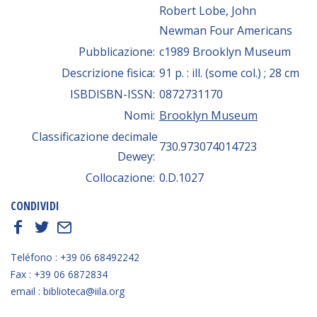
Robert Lobe, John
Newman Four Americans
Pubblicazione:
c1989 Brooklyn Museum
Descrizione fisica:
91 p. : ill. (some col.) ; 28 cm
ISBDISBN-ISSN:
0872731170
Nomi:
Brooklyn Museum
Classificazione decimale
730.973074014723
Dewey:
Collocazione:
0.D.1027
CONDIVIDI
f
t
E
Teléfono : +39 06 68492242
Fax : +39 06 6872834
email : biblioteca@iila.org