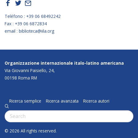
f
t
E
Teléfono : +39 06 68492242
Fax : +39 06 6872834
email : biblioteca@iila.org
Organizzazione internazionale italo-latino americana
Via Giovanni Paisiello, 24,
00198 Roma RM
Ricerca semplice
Ricerca avanzata
Ricerca autori
q
Cerca:
© 2026 All rights reserved.