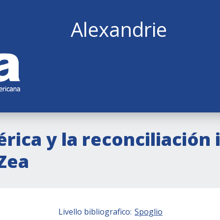
Alexandrie
rica y la reconciliació
 Zea
Livello bibliografico:
Spoglio