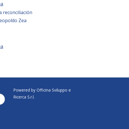
ea
a reconciliación
Leopoldo Zea
ea
Powered by Officina Sviluppo e
Ricerca S.r.l.