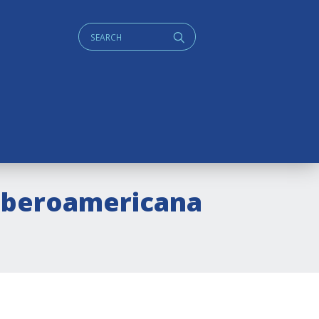
Cerca:
q
n iberoamericana