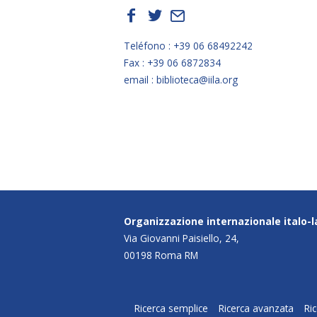
f
t
E
Teléfono : +39 06 68492242
Fax : +39 06 6872834
email : biblioteca@iila.org
Organizzazione internazionale italo-
Via Giovanni Paisiello, 24,
00198 Roma RM
Ricerca semplice
Ricerca avanzata
Ri