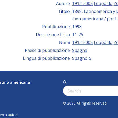
Autore:
1912-2005
Leopoldo
Z
Titolo:
1898, Latinoamérica y l
iberoamericana / por 
Pubblicazione:
1998
Descrizione fisica:
11-25
Nomi:
1912-2005
Leopoldo
Z
Paese di pubblicazione:
Spagna
Lingua di pubblicazione:
Spagnolo
latino americana
q
Cerca:
© 2026 All rights reserved.
cerca autori