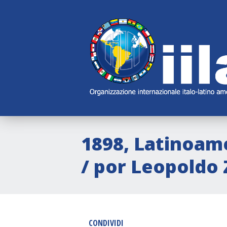
Skip
Main
Navigation
Navigation
1898, Latinoamé
/ por Leopoldo
CONDIVIDI