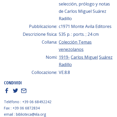
selección, prólogo y notas
de Carlos Miguel Suárez
Radillo
Pubblicazione:
c1971 Monte Avila Editores
Descrizione fisica:
535 p. : ports. ; 24 cm
Collana:
Colección Temas
venezolanos
Nomi:
1919-
Carlos Miguel
Suárez
Radillo
Collocazione:
VE.8.8
CONDIVIDI
f
t
E
Teléfono : +39 06 68492242
Fax : +39 06 6872834
email : biblioteca@iila.org