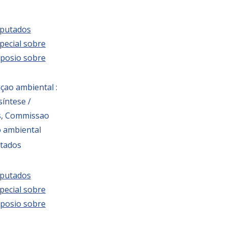
eputados
ecial sobre
posio sobre
çao ambiental :
íntese /
s, Commissao
o ambiental
tados
eputados
ecial sobre
posio sobre