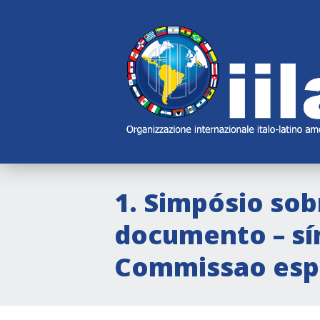
Skip
Main
Navigation
Navigation
1. Simpósio sob
documento – sí
Commissao espe