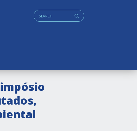
Cerca:
q
simpósio
utados,
iental