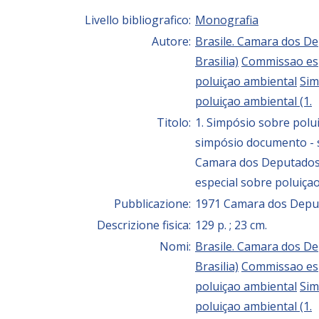
Livello bibliografico:
Monografia
Autore:
Brasile. Camara dos D
Brasilia)
Commissao esp
poluiçao ambiental
Sim
poluiçao ambiental (1.
Titolo:
1. Simpósio sobre polui
simpósio documento - s
Camara dos Deputado
especial sobre poluiça
Pubblicazione:
1971 Camara dos Depu
Descrizione fisica:
129 p. ; 23 cm.
Nomi:
Brasile. Camara dos D
Brasilia)
Commissao esp
poluiçao ambiental
Sim
poluiçao ambiental (1.