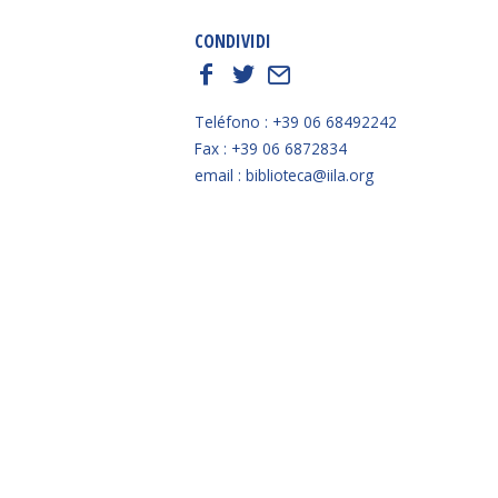
CONDIVIDI
f
t
E
Teléfono : +39 06 68492242
Fax : +39 06 6872834
email : biblioteca@iila.org