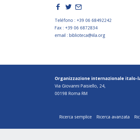
f
t
E
Teléfono : +39 06 68492242
Fax : +39 06 6872834
email : biblioteca@iila.org
Organizzazione internazionale italo-
Via Giovanni Paisiello, 24,
00198 Roma RM
Ricerca semplice
Ricerca avanzata
Ri