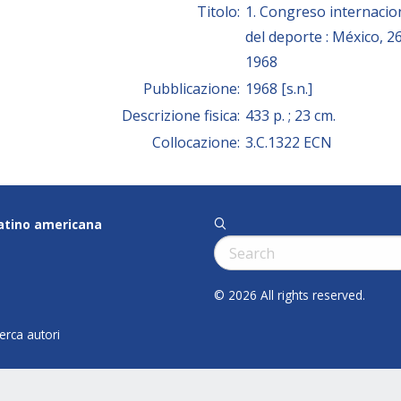
Titolo:
1. Congreso internacio
del deporte : México, 2
1968
Pubblicazione:
1968 [s.n.]
Descrizione fisica:
433 p. ; 23 cm.
Collocazione:
3.C.1322 ECN
latino americana
q
Cerca:
© 2026 All rights reserved.
cerca autori