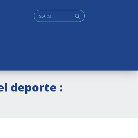
Cerca:
q
l deporte :